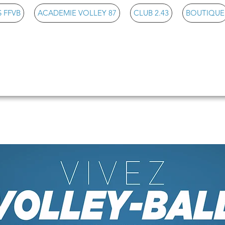
 FFVB
ACADEMIE VOLLEY 87
CLUB 2.43
BOUTIQUE
ll Club Limoges Landou
z Volley-ball et partagez la passion qui nous