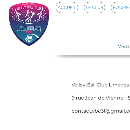
ACCUEIL
LE CLUB
EQUIPES
Volley Ba
Vive
Volley-Ball Club Limoges
9 rue Jean de Vienne -
contact.vbc3l@gmail.