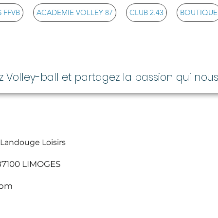
 FFVB
ACADEMIE VOLLEY 87
CLUB 2.43
BOUTIQUE
ll Club Limoges Landou
z Volley-ball et partagez la passion qui nous
 Landouge Loisirs
 87100 LIMOGES
com